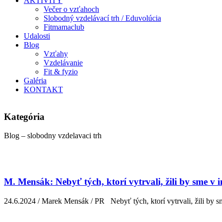
AKTIVITY
Večer o vzťahoch
Slobodný vzdelávací trh / Eduvolúcia
Fitmamaclub
Udalosti
Blog
Vzťahy
Vzdelávanie
Fit & fyzio
Galéria
KONTAKT
Kategória
Blog – slobodny vzdelavaci trh
M. Mensák: Nebyť tých, ktorí vytrvali, žili by sme v 
24.6.2024 / Marek Mensák / PR Nebyť tých, ktorí vytrvali, žili by sm