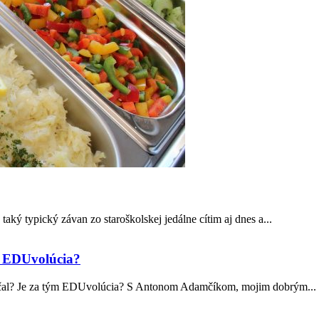
ký typický závan zo staroškolskej jedálne cítim aj dnes a...
m EDUvolúcia?
čal? Je za tým EDUvolúcia? S Antonom Adamčíkom, mojim dobrým...