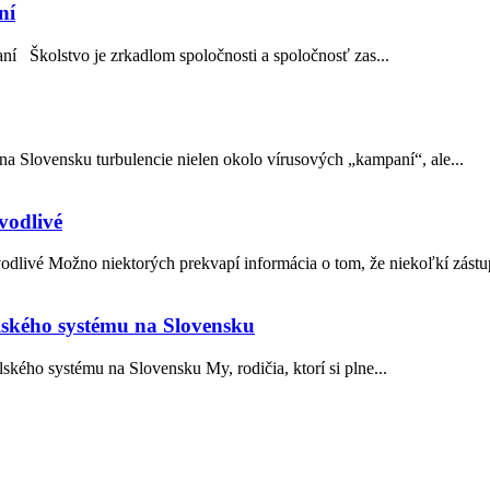
ní
í Školstvo je zrkadlom spoločnosti a spoločnosť zas...
 Slovensku turbulencie nielen okolo vírusových „kampaní“, ale...
vodlivé
odlivé Možno niektorých prekvapí informácia o tom, že niekoľkí zástu
olského systému na Slovensku
kého systému na Slovensku My, rodičia, ktorí si plne...