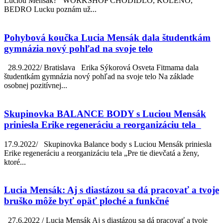
Luciou Mensák? WORKSHOP CHODIDLO, KOLENO,
BEDRO Lucku poznám už...
Pohybová koučka Lucia Mensák dala študentkám
gymnázia nový pohľad na svoje telo
28.9.2022/ Bratislava Erika Sýkorová Osveta Fitmama dala
študentkám gymnázia nový pohľad na svoje telo Na základe
osobnej pozitívnej...
Skupinovka BALANCE BODY s Luciou Mensák
priniesla Erike regeneráciu a reorganizáciu tela
17.9.2022/ Skupinovka Balance body s Luciou Mensák priniesla
Erike regeneráciu a reorganizáciu tela „Pre tie dievčatá a ženy,
ktoré...
Lucia Mensák: Aj s diastázou sa dá pracovať a tvoje
bruško môže byť opäť ploché a funkčné
27.6.2022 / Lucia Mensák Aj s diastázou sa dá pracovať a tvoje