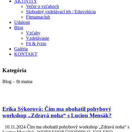
AKTIVITY
Večer o vzťahoch
Slobodný vzdelávací trh / Eduvolúcia
Fitmamaclub
Udalosti
Blog
Vzťahy
Vzdelávanie
Fit & fyzio
Galéria
KONTAKT
Kategória
Blog – fit mama
Erika Sýkorová: Čím ma obohatil pohybový
workshop „Zdravá noha“ s Luciou Mensák?
10.11.2024 Čím ma obohatil pohybový workshop „Zdravá noha“ s