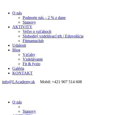
O nás
Podporte nás – 2 % z dane
Stanovy
AKTIVITY
Večer o vzťahoch
Slobodný vzdelávací trh / Eduvolúcia
Fitmamaclub
Udalosti
Blog
Vzťahy
Vzdelávanie
Fit & fyzio
Galéria
KONTAKT
info@LAcademy.sk
Mobil: +421 907 514 608
O nás
Stanovy