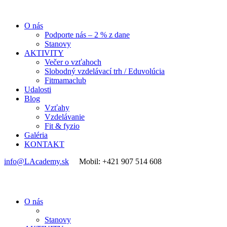
O nás
Podporte nás – 2 % z dane
Stanovy
AKTIVITY
Večer o vzťahoch
Slobodný vzdelávací trh / Eduvolúcia
Fitmamaclub
Udalosti
Blog
Vzťahy
Vzdelávanie
Fit & fyzio
Galéria
KONTAKT
info@LAcademy.sk
Mobil: +421 907 514 608
O nás
Stanovy