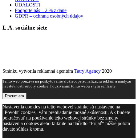
UDALOSTI
Podporte nás – 2 % z dane
GDPR – ochrana osobných údajov
L.A. sociálne siete
Stránku vytvorila reklamná agentúra
Tatry Agency
2020
Tento web používa na poskytovanie služieb, personalizáciu reklám a analýzu
návštevnosti súbory cookie. Používaním tohto webu s tým súhlasíte.
Rozumiem
Nastavenia cookies na tejto webovej stránke sú nastavené na
"Povoliť cookies" vám prehliadanie možné skúsenosti. Ak budete
pokračovať na používanie tejto webovej stránky bez zmeny
nastavenia cookies alebo kliknite na tlačidlo "Prijať" nižšie potom
dávate súhlas k tomu.