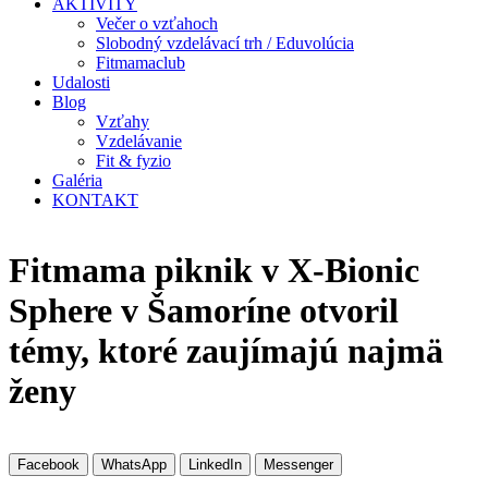
AKTIVITY
Večer o vzťahoch
Slobodný vzdelávací trh / Eduvolúcia
Fitmamaclub
Udalosti
Blog
Vzťahy
Vzdelávanie
Fit & fyzio
Galéria
KONTAKT
Fitmama piknik v X-Bionic
Sphere v Šamoríne otvoril
témy, ktoré zaujímajú najmä
ženy
Facebook
WhatsApp
LinkedIn
Messenger