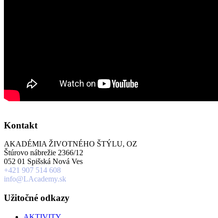
Kontakt
AKADÉMIA ŽIVOTNÉHO ŠTÝLU, OZ
Štúrovo nábrežie 2366/12
052 01 Spišská Nová Ves
+421 907 514 608
info@LAcademy.sk
Užitočné odkazy
AKTIVITY