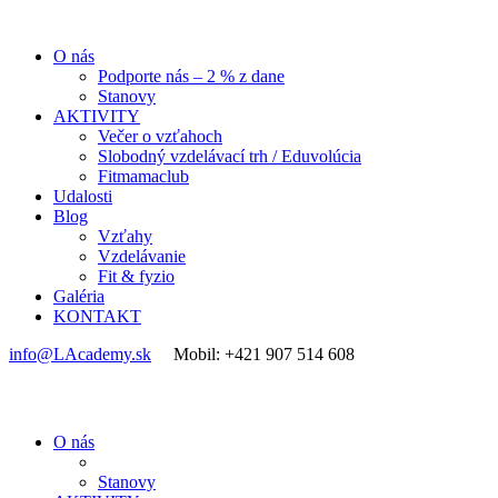
O nás
Podporte nás – 2 % z dane
Stanovy
AKTIVITY
Večer o vzťahoch
Slobodný vzdelávací trh / Eduvolúcia
Fitmamaclub
Udalosti
Blog
Vzťahy
Vzdelávanie
Fit & fyzio
Galéria
KONTAKT
info@LAcademy.sk
Mobil: +421 907 514 608
O nás
Stanovy