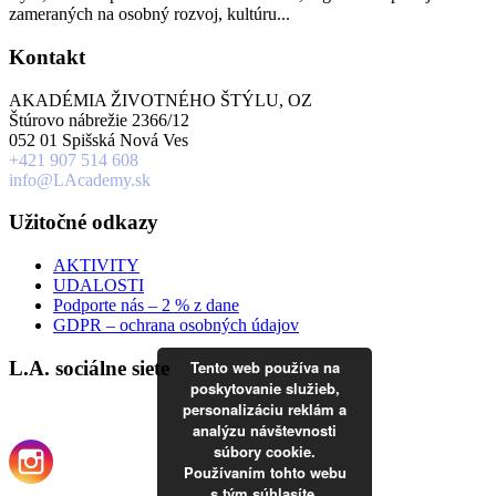
zameraných na osobný rozvoj, kultúru...
Kontakt
AKADÉMIA ŽIVOTNÉHO ŠTÝLU, OZ
Štúrovo nábrežie 2366/12
052 01 Spišská Nová Ves
+421 907 514 608
info@LAcademy.sk
Užitočné odkazy
AKTIVITY
UDALOSTI
Podporte nás – 2 % z dane
GDPR – ochrana osobných údajov
L.A. sociálne siete
Tento web používa na
poskytovanie služieb,
personalizáciu reklám a
analýzu návštevnosti
súbory cookie.
Používaním tohto webu
s tým súhlasíte.