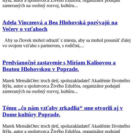
štýlu, autor a spolutvorca Živého Edufóra, organizátor podujatí
zameraných na osobný rozvoj, kultúru...
Adela Vinczeová a Bea Hlohovská pozývajú na
Večery o vzťahoch
Aby sa človek mohol odraziť z miesta, aby sa mohol posunúť ďalej
vo svojom vzťahu s partnerom, s rodičmi,...
Predvianočné zastavenie s Miriam Kalisovou a
Beatou Hlohovskou v Poprade.
Marek MensákOtec troch detí, spoluzakladateľ Akadémie životného
štýlu, autor a spolutvorca Živého Edufóra, organizátor podujatí
zameraných na osobný rozvoj, kultúru...
Tému „čo nám vzťahy zrkadlia“ sme otvorili aj v
Dome kultúry Poprade.
Marek MensákOtec troch detí, spoluzakladateľ Akadémie životného
štýlu, autor a spolutvorca Živého Edufóra, organizátor podujatí