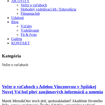
AKTIVITY
Večer o vzťahoch
Slobodný vzdelávací trh / Eduvolúcia
Fitmamaclub
Udalosti
Blog
Vzťahy
Vzdelávanie
Fit & fyzio
Galéria
KONTAKT
Kategória
Večer o vzťahoch
Večer o vzťahoch s Adelou Vinczeovou v Spišskej
Novej Vsi bol plný zaujímavých informácii a umenia
Marek MensákOtec troch detí, spoluzakladateľ Akadémie životného