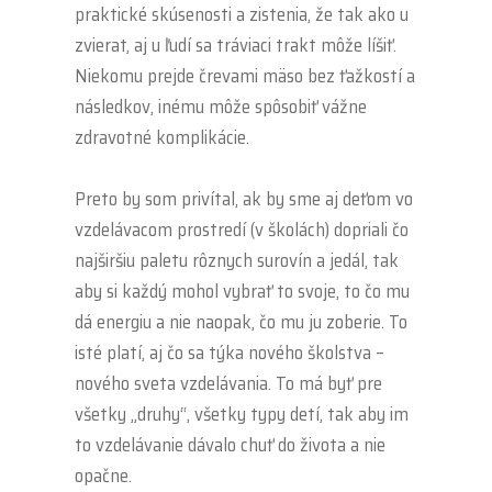
praktické skúsenosti a zistenia, že tak ako u
zvierat, aj u ľudí sa tráviaci trakt môže líšiť.
Niekomu prejde črevami mäso bez ťažkostí a
následkov, inému môže spôsobiť vážne
zdravotné komplikácie.
.
Preto by som privítal, ak by sme aj deťom vo
vzdelávacom prostredí (v školách) dopriali čo
najširšiu paletu rôznych surovín a jedál, tak
aby si každý mohol vybrať to svoje, to čo mu
dá energiu a nie naopak, čo mu ju zoberie. To
isté platí, aj čo sa týka nového školstva –
nového sveta vzdelávania. To má byť pre
všetky „druhy“, všetky typy detí, tak aby im
to vzdelávanie dávalo chuť do života a nie
opačne.