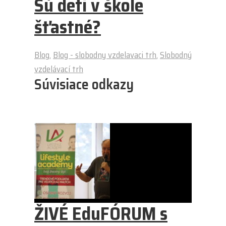
Sú deti v škole
šťastné?
Blog
,
Blog - slobodny vzdelavaci trh
,
Slobodný
vzdelávací trh
Súvisiace odkazy
ŽIVÉ EduFÓRUM s