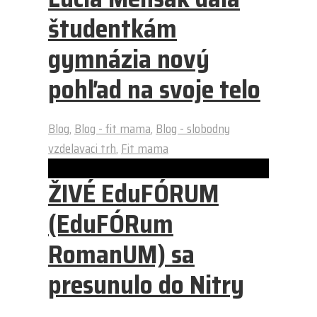
študentkám
gymnázia nový
pohľad na svoje telo
Blog
,
Blog - fit mama
,
Blog - slobodny
vzdelavaci trh
,
Fit mama
ŽIVÉ EduFÓRUM
(EduFÓRum
RomanUM) sa
presunulo do Nitry