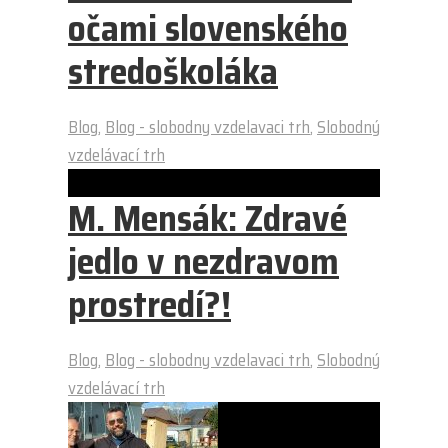
očami slovenského
stredoškoláka
Blog
,
Blog - slobodny vzdelavaci trh
,
Slobodný
vzdelávací trh
M. Mensák: Zdravé
jedlo v nezdravom
prostredí?!
Blog
,
Blog - slobodny vzdelavaci trh
,
Slobodný
vzdelávací trh