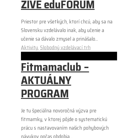
ŽIVÉ eduFÓRUM
Priestor pre všetkých, ktorí chcú, aby sa na
Slovensku vzdelávalo inak, aby učenie a
učenie sa dávalo zmysel a prinášalo...
Aktivity
,
Slobodný vzdelávací trh
Fitmamaclub –
AKTUÁLNY
PROGRAM
Je tu špeciálna novoročná výzva pre
fitmamky, v ktorej pôjde o systematickú
prácu s nastavovaním našich pohybových
návykov počas obdobia...