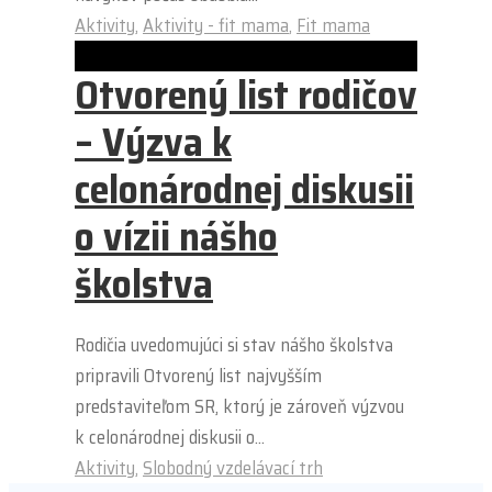
Aktivity
,
Aktivity - fit mama
,
Fit mama
Otvorený list rodičov
– Výzva k
celonárodnej diskusii
o vízii nášho
školstva
Rodičia uvedomujúci si stav nášho školstva
pripravili Otvorený list najvyšším
predstaviteľom SR, ktorý je zároveň výzvou
k celonárodnej diskusii o...
Aktivity
,
Slobodný vzdelávací trh