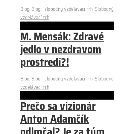
Blog
,
Blog - slobodny vzdelavaci trh
,
Slobodný
vzdelávací trh
M. Mensák: Zdravé
jedlo v nezdravom
prostredí?!
Blog
,
Blog - slobodny vzdelavaci trh
,
Slobodný
vzdelávací trh
Prečo sa vizionár
Anton Adamčík
odlmčal? Je za tým