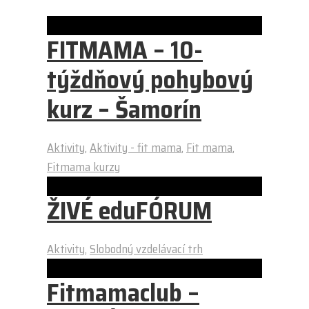
FITMAMA – 10-
týždňový pohybový
kurz – Šamorín
Aktivity
,
Aktivity - fit mama
,
Fit mama
,
Fitmama kurzy
ŽIVÉ eduFÓRUM
Aktivity
,
Slobodný vzdelávací trh
Fitmamaclub –