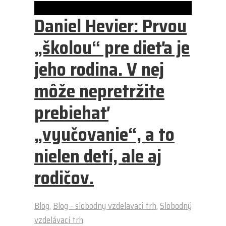
Daniel Hevier: Prvou
„školou“ pre dieťa je
jeho rodina. V nej
môže nepretržite
prebiehať
„vyučovanie“, a to
nielen detí, ale aj
rodičov.
Blog
,
Blog - slobodny vzdelavaci trh
,
Slobodný
vzdelávací trh