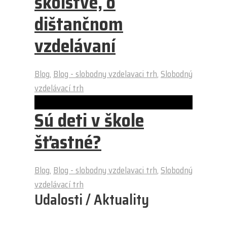
školstve, o
dištančnom
vzdelávaní
Blog
,
Blog - slobodny vzdelavaci trh
,
Slobodný
vzdelávací trh
Sú deti v škole
šťastné?
Blog
,
Blog - slobodny vzdelavaci trh
,
Slobodný
vzdelávací trh
Udalosti / Aktuality