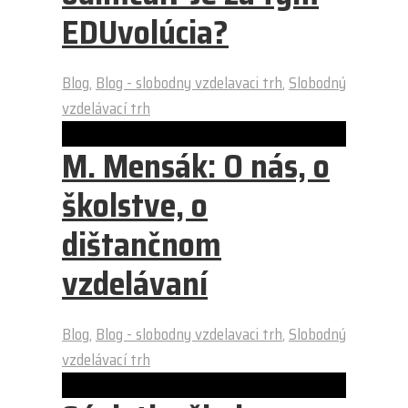
EDUvolúcia?
Blog
,
Blog - slobodny vzdelavaci trh
,
Slobodný
vzdelávací trh
M. Mensák: O nás, o
školstve, o
dištančnom
vzdelávaní
Blog
,
Blog - slobodny vzdelavaci trh
,
Slobodný
vzdelávací trh