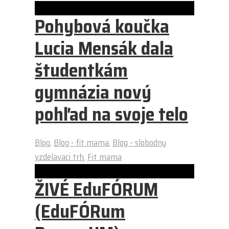
Pohybová koučka
Lucia Mensák dala
študentkám
gymnázia nový
pohľad na svoje telo
Blog
,
Blog - fit mama
,
Blog - slobodny
vzdelavaci trh
,
Fit mama
ŽIVÉ EduFÓRUM
(EduFÓRum