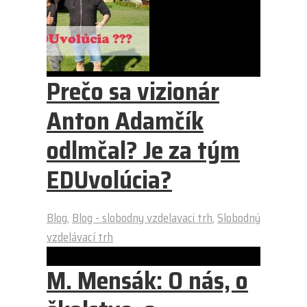
Prečo sa vizionár
Anton Adamčík
odlmčal? Je za tým
EDUvolúcia?
Blog
,
Blog - slobodny vzdelavaci trh
,
Slobodný
vzdelávací trh
M. Mensák: O nás, o