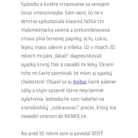
Spôsobu a kvalite stravovania sa venujem
čoraz intenzívnejšie. Sám viem, čo mi v
detstve spôsobovala klasická ťažká tzv.
malomeštiacka varená a prekombinovaná
strava plná červenej papriky, octu, cukru,
lepku, mäsa, údenín a mlieka. Už v mojich 20.
rokoch mi páni „ľakači“ diagnostikovali
vysoký krvný tlak a nasadili mi lieky. Okrem
toho mi často spomínali, že mám aj vysoký
cholesterol. Objavil sa aj
tinitus
, časté pálenie
záhy a stým spojené rôzne nepríjemné
vyšetrenia. Jednoducho som nabehol na
staroškolský „ozdravovací“ proces, ktorý ma
naviedol smerom do NEMOCníc.
.
Asi pred 10. rokmi som si povedal DOSŤ.