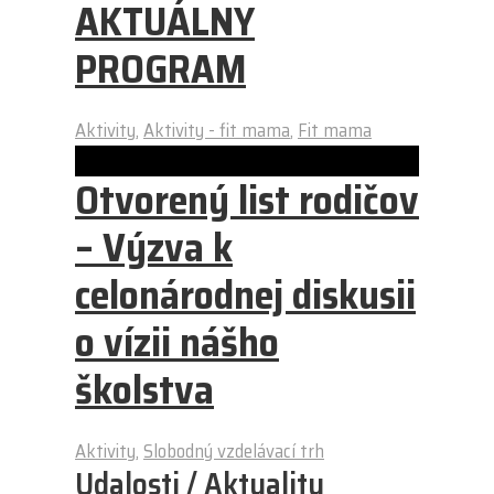
AKTUÁLNY
PROGRAM
Aktivity
,
Aktivity - fit mama
,
Fit mama
Otvorený list rodičov
– Výzva k
celonárodnej diskusii
o vízii nášho
školstva
Aktivity
,
Slobodný vzdelávací trh
Udalosti / Aktuality