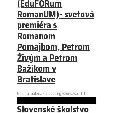
(EduFÓRum
RomanUM)- svetová
premiéra s
Romanom
Pomajbom, Petrom
Živým a Petrom
Bažíkom v
Bratislave
Galéria
,
Galéria - slobodný vzdelavaci trh
Slovenské školstvo