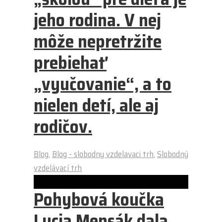
jeho rodina. V nej
môže nepretržite
prebiehať
„vyučovanie“, a to
nielen detí, ale aj
rodičov.
Blog
,
Blog - slobodny vzdelavaci trh
,
Slobodný
vzdelávací trh
Pohybová koučka
Lucia Mensák dala