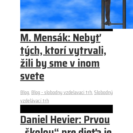
M. Mensák: Nebyť
tých, ktorí vytrvali,
žili by sme v inom
svete
Blog
,
Blog - slobodny vzdelavaci trh
,
Slobodný
vzdelávací trh
Daniel Hevier: Prvou
„školou“ pre dieťa je