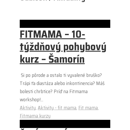
FITMAMA – 10-
týždňový pohybový
kurz – Šamorín
Si po pôrode a ostalo ti vyvalené bruško?
Trápi ťa diastáza alebo inkontinencia? Máš
bolesti chrbtice? Príď na Fitmama
workshop!...
Aktivity
,
Aktivity - fit mama
,
Fit mama
,
Fitmama kurzy