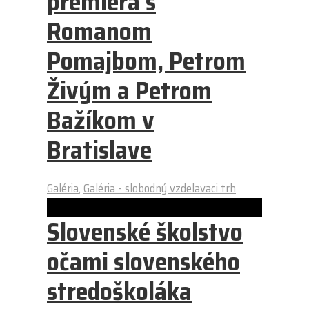
premiéra s
Romanom
Pomajbom, Petrom
Živým a Petrom
Bažíkom v
Bratislave
Galéria
,
Galéria - slobodný vzdelavaci trh
Slovenské školstvo
očami slovenského
stredoškoláka