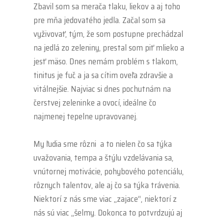
Zbavil som sa merača tlaku, liekov a aj toho
pre mňa jedovatého jedla. Začal som sa
vyživovať, tým, že som postupne prechádzal
na jedlá zo zeleniny, prestal som piť mlieko a
jesť mäso. Dnes nemám problém s tlakom,
tinitus je fuč a ja sa cítim oveľa zdravšie a
vitálnejšie. Najviac si dnes pochutnám na
čerstvej zeleninke a ovocí, ideálne čo
najmenej tepelne upravovanej.
.
My ľudia sme rôzni a to nielen čo sa týka
uvažovania, tempa a štýlu vzdelávania sa,
vnútornej motivácie, pohybového potenciálu,
rôznych talentov, ale aj čo sa týka trávenia.
Niektorí z nás sme viac „zajace“, niektorí z
nás sú viac „šelmy. Dokonca to potvrdzujú aj