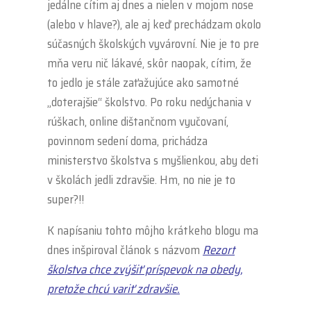
jedálne cítim aj dnes a nielen v mojom nose
(alebo v hlave?), ale aj keď prechádzam okolo
súčasných školských vyvárovní. Nie je to pre
mňa veru nič lákavé, skôr naopak, cítim, že
to jedlo je stále zaťažujúce ako samotné
„doterajšie“ školstvo.
Po roku nedýchania v
rúškach, online dištančnom vyučovaní,
povinnom sedení doma, prichádza
ministerstvo školstva s myšlienkou, aby deti
v školách jedli zdravšie. Hm, no nie je to
super?!!
K napísaniu tohto môjho krátkeho blogu ma
dnes inšpiroval článok s názvom
Rezort
školstva chce zvýšiť príspevok na obedy,
pretože chcú variť zdravšie
.