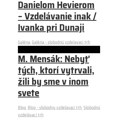
Danielom Hevierom
– Vzdelávanie inak /
Ivanka pri Dunaji
Galéria
,
Galéria - slobodný vzdelavaci trh
M. Mensák: Nebyť
tých, ktorí vytrvali,
žili by sme v inom
svete
Blog
,
Blog - slobodny vzdelavaci trh
,
Slobodný
vzdelávací trh