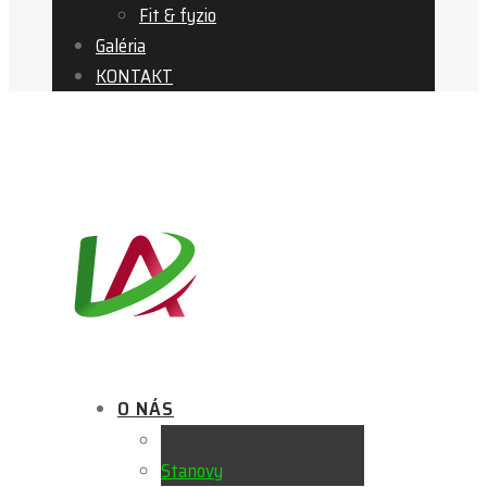
Fit & fyzio
Galéria
KONTAKT
info@LAcademy.sk
Mobil: +421 907 514 608
O NÁS
Stanovy